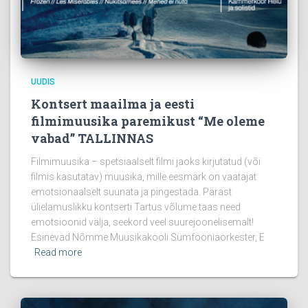
UUDIS
Kontsert maailma ja eesti
filmimuusika paremikust “Me oleme
vabad” TALLINNAS
Filmimuusika – spetsiaalselt filmi jaoks kirjutatud (või
filmis kasutatav) muusika, mille eesmärk on vaatajat
emotsionaalselt suunata ja pingestada. Pärast
ülielamuslikku kontserti Tartus võlume taas need
emotsioonid välja, seekord veel suurejoonelisemalt!
Esinevad Nõmme Muusikakooli Sümfooniaorkester, E
Read more