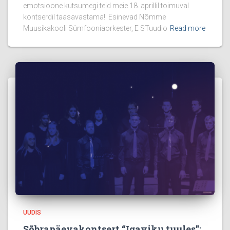
emotsioone kutsumegi teid meie 18. aprillil toimuval
kontserdil taasavastama! Esinevad Nõmme
Muusikakooli Sümfooniaorkester, E STuudio
Read more
UUDIS
Sõbrapäevakontsert “Igaviku tuules”: