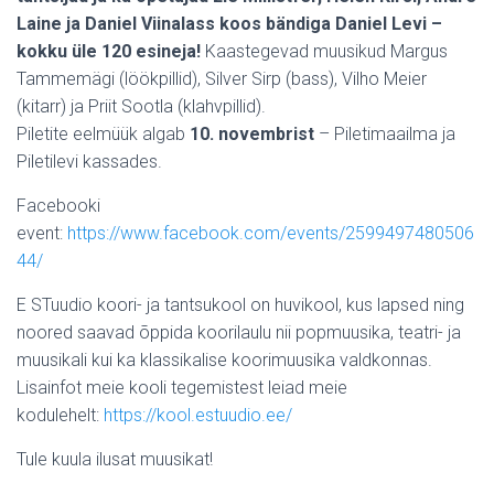
Laine ja Daniel Viinalass koos bändiga Daniel Levi –
kokku üle 120 esineja!
Kaastegevad muusikud Margus
Tammemägi (löökpillid), Silver Sirp (bass), Vilho Meier
(kitarr) ja Priit Sootla (klahvpillid).
Piletite eelmüük algab
10. novembrist
– Piletimaailma ja
Piletilevi kassades.
Facebooki
event:
https://www.facebook.com/events/2599497480506
44/
E STuudio koori- ja tantsukool on huvikool, kus lapsed ning
noored saavad õppida koorilaulu nii popmuusika, teatri- ja
muusikali kui ka klassikalise koorimuusika valdkonnas.
Lisainfot meie kooli tegemistest leiad meie
kodulehelt:
https://kool.estuudio.ee/
Tule kuula ilusat muusikat!