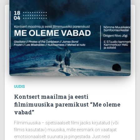
UUDIS
Kontsert maailma ja eesti
filmimuusika paremikust “Me oleme
vabad”
Filmimuusika – spetsiaalselt filmi jaoks kirjutatud (või
filmis kasutatav) muusika, mille eesmärk on vaatajat
emotsionaalselt suunata ja pingestada. Just neid