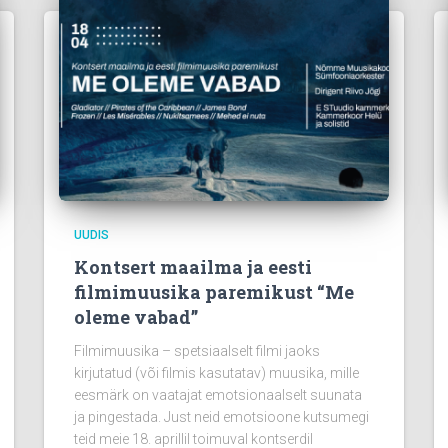
UUDIS
Kontsert maailma ja eesti
filmimuusika paremikust “Me
oleme vabad”
Filmimuusika – spetsiaalselt filmi jaoks
kirjutatud (või filmis kasutatav) muusika, mille
eesmärk on vaatajat emotsionaalselt suunata
ja pingestada. Just neid emotsioone kutsumegi
teid meie 18. aprillil toimuval kontserdil