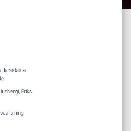
l lähedaste
le.
Uusbergi, Ēriks
saalis ning