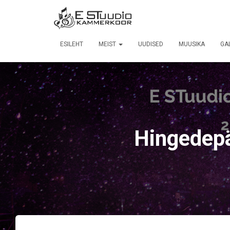
ESILEHT
MEIST
UUDISED
MUUSIKA
GAL
Hingedep