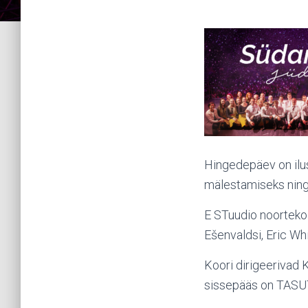
Hingedepäev on ilu
mälestamiseks ning
E STuudio noortekoo
Ešenvaldsi, Eric Whi
Koori dirigeerivad K
sissepääs on TASU