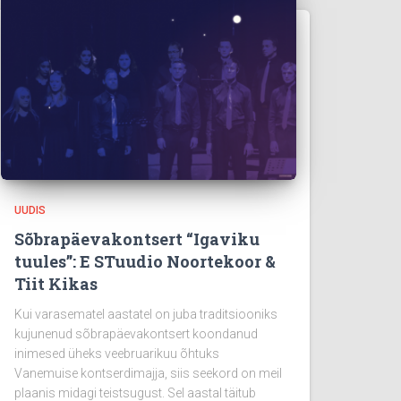
UUDIS
Sõbrapäevakontsert “Igaviku
tuules”: E STuudio Noortekoor &
Tiit Kikas
Kui varasematel aastatel on juba traditsiooniks
kujunenud sõbrapäevakontsert koondanud
inimesed üheks veebruarikuu õhtuks
Vanemuise kontserdimajja, siis seekord on meil
plaanis midagi teistsugust. Sel aastal täitub