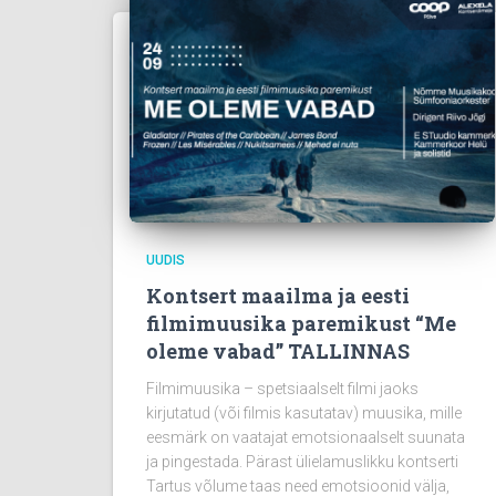
UUDIS
Kontsert maailma ja eesti
filmimuusika paremikust “Me
oleme vabad” TALLINNAS
Filmimuusika – spetsiaalselt filmi jaoks
kirjutatud (või filmis kasutatav) muusika, mille
eesmärk on vaatajat emotsionaalselt suunata
ja pingestada. Pärast ülielamuslikku kontserti
Tartus võlume taas need emotsioonid välja,