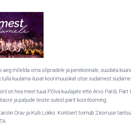
s aeg mõelda oma sõpradele ja perekonnale, süüdata küüna
 tulla kuulama ilusat koorimuusikat otse südamest südame
ril on hea meel tuua Põlva kuulajate ette Arvo Pärdi, Pärt 
tacre ja paljude teiste sulest pärit koorilooming.
ärolin Orav ja Külli Lokko. Kontsert toimub 2.korruse tantsu
TA.